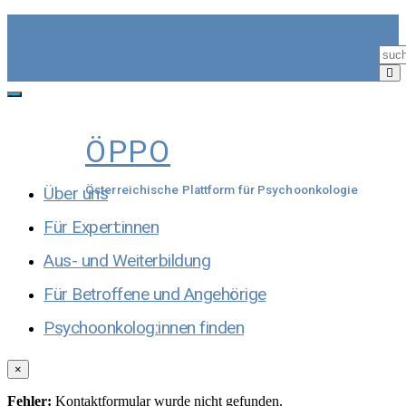
Skip
to
content
Toggle
navigation
ÖPPO
Über uns
Österreichische Plattform für Psychoonkologie
Für Expert:innen
Aus- und Weiterbildung
Für Betroffene und Angehörige
Psychoonkolog:innen finden
×
Fehler:
Kontaktformular wurde nicht gefunden.