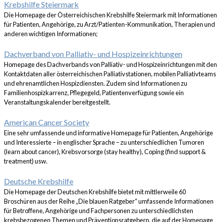
Krebshilfe Steiermark
Die Homepage der Österreichischen Krebshilfe Steiermark mit Informationen
für Patienten, Angehörige, zu Arzt/Patienten-Kommunikation, Therapien und
anderen wichtigen Informationen;
Dachverband von Palliativ- und Hospizeinrichtungen
Homepage des Dachverbands von Palliativ- und Hospizeinrichtungen mit den
Kontaktdaten aller österreichischen Palliativstationen, mobilen Palliativteams
und ehrenamtlichen Hospizdiensten. Zudem sind Informationen zu
Familienhospizkarrenz, Pflegegeld, Patientenverfügung sowie ein
Veranstaltungskalender bereitgestellt.
American Cancer Society
Eine sehr umfassende und informative Homepage für Patienten, Angehörige
und Interessierte – in englischer Sprache – zu unterschiedlichen Tumoren
(learn about cancer), Krebsvorsorge (stay healthy), Coping (find support &
treatment) usw.
Deutsche Krebshilfe
Die Homepage der Deutschen Krebshilfe bietet mit mittlerweile 60
Broschüren aus der Reihe „Die blauen Ratgeber“ umfassende Informationen
für Betroffene, Angehörige und Fachpersonen zu unterschiedlichsten
krebsbezogenen Themen und Präventionsratgebern, die auf der Homepage