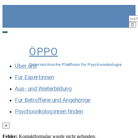
Skip
to
content
Toggle
navigation
ÖPPO
Über uns
Österreichische Plattform für Psychoonkologie
Für Expert:innen
Aus- und Weiterbildung
Für Betroffene und Angehörige
Psychoonkolog:innen finden
×
Fehler:
Kontaktformular wurde nicht gefunden.