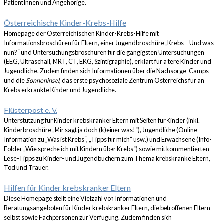
PatientInnen und Angehörige.
Österreichische Kinder-Krebs-Hilfe
Homepage der Österreichischen Kinder-Krebs-Hilfe mit
Informationsbroschüren für Eltern, einer Jugendbroschüre „Krebs – Und was
nun?“ und Untersuchungsbroschüren für die gängigsten Untersuchungen
(EEG, Ultraschall, MRT, CT, EKG, Szintigraphie), erklärt für ältere Kinder und
Jugendliche. Zudem finden sich Informationen über die Nachsorge-Camps
und die
Sonneninsel
, das erste psychosoziale Zentrum Österreichs für an
Krebs erkrankte Kinder und Jugendliche.
Flüsterpost e. V.
Unterstützung für Kinder krebskranker Eltern mit Seiten für Kinder (inkl.
Kinderbroschüre „Mir sagt ja doch (k)einer was!“), Jugendliche (Online-
Information zu „Was ist Krebs“, „Tipps für mich“ usw.) und Erwachsene (Info-
Folder „Wie spreche ich mit Kindern über Krebs“) sowie mit kommentierten
Lese-Tipps zu Kinder- und Jugendbüchern zum Thema krebskranke Eltern,
Tod und Trauer.
Hilfen für Kinder krebskranker Eltern
Diese Homepage stellt eine Vielzahl von Informationen und
Beratungsangeboten für Kinder krebskranker Eltern, die betroffenen Eltern
selbst sowie Fachpersonen zur Verfügung. Zudem finden sich