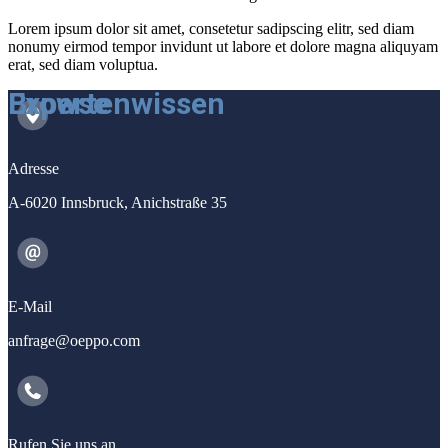
Lorem ipsum dolor sit amet, consetetur sadipscing elitr, sed diam
nonumy eirmod tempor invidunt ut labore et dolore magna aliquyam
erat, sed diam voluptua.
Expertenwissen
Browse
Adresse
A-6020 Innsbruck, Anichstraße 35
E-Mail
anfrage@oeppo.com
Rufen Sie uns an