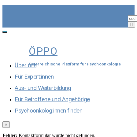
Skip
to
content
Toggle
navigation
ÖPPO
Über uns
Österreichische Plattform für Psychoonkologie
Für Expert:innen
Aus- und Weiterbildung
Für Betroffene und Angehörige
Psychoonkolog:innen finden
×
Fehler:
Kontaktformular wurde nicht gefunden.