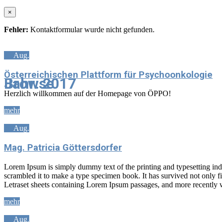
×
Fehler:
Kontaktformular wurde nicht gefunden.
25
Aug.
Österreichischen Plattform für Psychoonkologie
Jahr:
Browse
2017
Herzlich willkommen auf der Homepage von ÖPPO!
mehr
20
Aug.
Mag. Patricia Göttersdorfer
Lorem Ipsum is simply dummy text of the printing and typesetting in
scrambled it to make a type specimen book. It has survived not only fiv
Letraset sheets containing Lorem Ipsum passages, and more recently 
mehr
20
Aug.