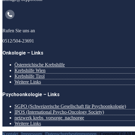
Rufen Sie uns an
0512/504-23691
Onkologie – Links
Österreichische Krebshilfe
Krebshilfe Wien
Krebshilfe Tirol
Weitere Links
Psychoonkologie – Links
SGPO (Schweizerische Gesellschaft für Psychoonkologie)
IPOS (International Psycho-Oncology Society)
netzwerk krebs_vorsorge_nachsorge
Weitere Links
Kontakt
|
Impressum
|
Datenschutzbestimmungen
| Copyright © All R