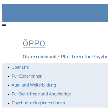
Skip
to
content
Toggle
navigation
ÖPPO
Österreichische Plattform für Psych
Über uns
Für Expert:innen
Aus- und Weiterbildung
Für Betroffene und Angehörige
Psychoonkolog:innen finden