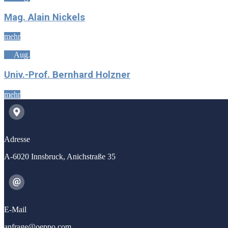
Mag. Alain Nickels
mehr
20
Aug.
Univ.-Prof. Bernhard Holzner
mehr
Adresse
A-6020 Innsbruck, Anichstraße 35
E-Mail
anfrage@oeppo.com