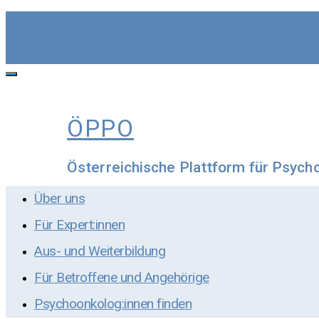
Skip
to
content
Toggle
navigation
ÖPPO
Österreichische Plattform für Psych
Über uns
Für Expert:innen
Aus- und Weiterbildung
Für Betroffene und Angehörige
Psychoonkolog:innen finden