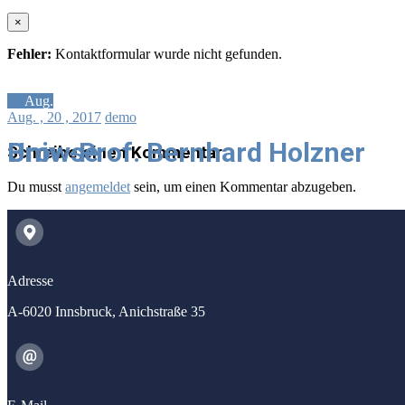
×
Fehler:
Kontaktformular wurde nicht gefunden.
20
Aug.
Aug.
, 20 ,
2017
demo
Beitragsnavigation
Univ.-Prof. Bernhard Holzner
Browse
Schreibe einen Kommentar
Du musst
angemeldet
sein, um einen Kommentar abzugeben.
Adresse
A-6020 Innsbruck, Anichstraße 35