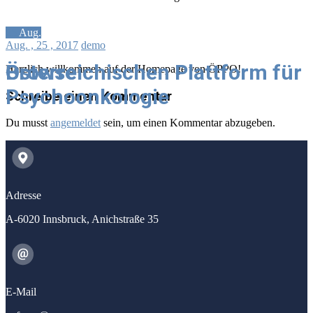
25
Aug.
Aug.
, 25 ,
2017
demo
Österreichischen Plattform für
Browse
Herzlich willkommen auf der Homepage von ÖPPO!
Psychoonkologie
Beitragsnavigation
Schreibe einen Kommentar
Du musst
angemeldet
sein, um einen Kommentar abzugeben.
Adresse
A-6020 Innsbruck, Anichstraße 35
E-Mail