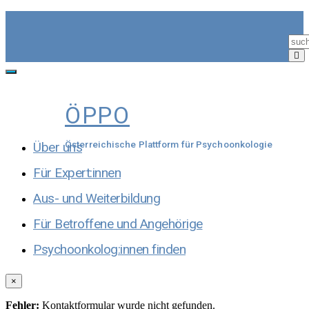
Skip
to
content
Toggle
navigation
ÖPPO
Über uns
Österreichische Plattform für Psychoonkologie
Für Expert:innen
Aus- und Weiterbildung
Für Betroffene und Angehörige
Psychoonkolog:innen finden
×
Fehler:
Kontaktformular wurde nicht gefunden.